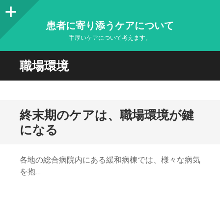
サ
患者に寄り添うケアについて
イ
手厚いケアについて考えます。
ド
職場環境
バ
ー
終末期のケアは、職場環境が鍵
になる
各地の総合病院内にある緩和病棟では、様々な病気
を抱…