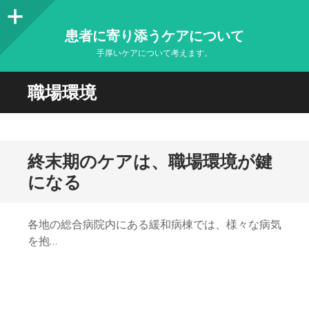
サ
患者に寄り添うケアについて
イ
手厚いケアについて考えます。
ド
職場環境
バ
ー
終末期のケアは、職場環境が鍵
になる
各地の総合病院内にある緩和病棟では、様々な病気
を抱…